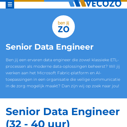
Senior Data Engineer
Ben jij een ervaren data engineer die zowel klassieke ETL-
processen als moderne data-oplossingen beheerst? Wil jij
werken aan het Microsoft Fabric-platform en AI-
toepassingen in een organisatie die veilige communicatie
in de zorg mogelijk maakt? Dan zijn wij op zoek naar jou!
Senior Data Engineer
(32 - 40 uur)