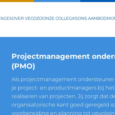
TAGES
OVER VECOZO
ONZE COLLEGA'S
ONS AANBOD
MIJ
Projectmanagement onder
(PMO)
Als projectmanagement ondersteuner
je project- en productmanagers bij het
realiseren van projecten. Jij zorgt dat d
organisatorische kant goed geregeld is
voorbereiding en planning tot opvolgi