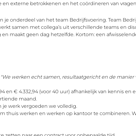
 en externe betrokkenen en het coördineren van vragen 
e onderdeel van het team Bedrijfsvoering. Team Bedrijfs
 werkt samen met collega’s uit verschillende teams en di
ing en maakt geen dag hetzelfde. Kortom: een afwisselend
.
"We werken echt samen, resultaatgericht en de manier v
4 en € 4.332,94 (voor 40 uur) afhankelijk van kennis en er
dertiende maand.
n je werk vergoeden we volledig.
 om thuis werken en werken op kantoor te combineren. W
e zetten naar een contract voor onbepaalde tijd.