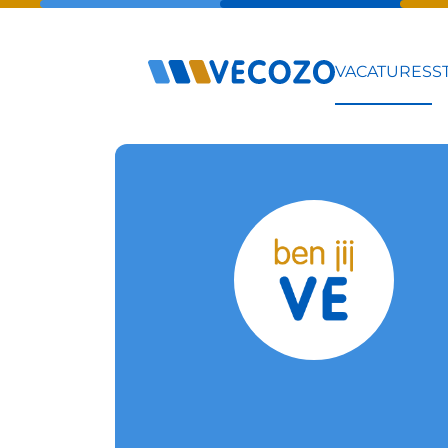
VACATURES
S