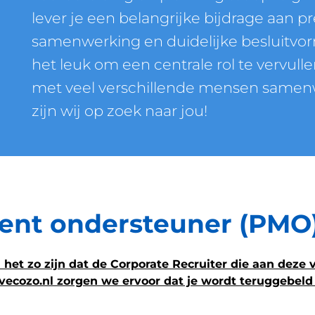
lever je een belangrijke bijdrage aan pr
samenwerking en duidelijke besluitvor
het leuk om een centrale rol te vervulle
met veel verschillende mensen samen
zijn wij op zoek naar jou!
t ondersteuner (PMO) 
het zo zijn dat de Corporate Recruiter die aan deze v
@vecozo.nl zorgen we ervoor dat je wordt teruggebeld 