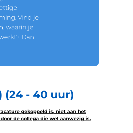
ettige
ming. Vind je
n, waarin je
werkt? Dan
(24 - 40 uur)
acature gekoppeld is, niet aan het
door de collega die wel aanwezig is.