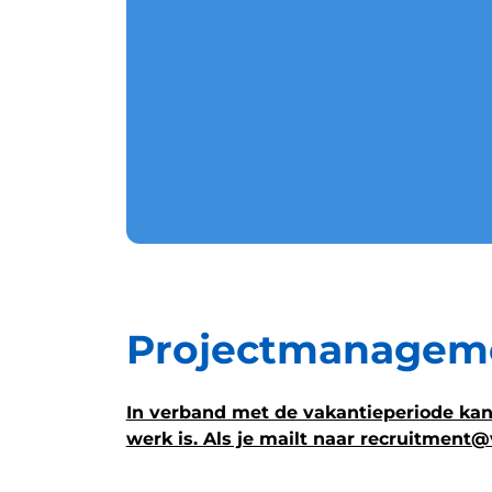
Projectmanagemen
In verband met de vakantieperiode kan 
werk is. Als je mailt naar recruitment