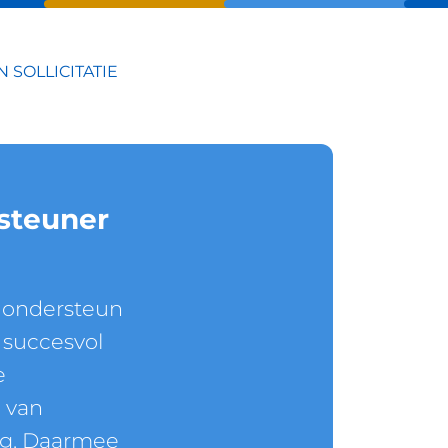
N SOLLICITATIE
steuner
 ondersteun
 succesvol
e
: van
ng. Daarmee